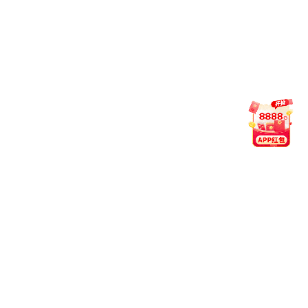
用户真实使用旅程
从注册到日常使用，流程清晰、体验顺畅
快速注册，零门槛体验
注册流程简单，新用户几步就能进入平台，爱游戏官网登录入口 的操
作界面也很容易上手。
赛事直播不卡顿
无论是高峰时段还是半夜观赛，视频和数据都同步稳定，适合长期关
注体育赛事的朋友。