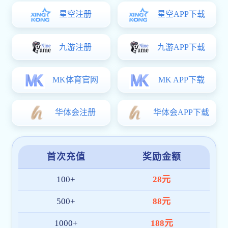
多语言，多区域
支持多语种界面与主流货币结算方式，爱游戏官网登
录入口 已服务覆盖东南亚、欧洲、中东等重点市场，
具备全球运营与本地适配的服务能力。
持续优化，数据驱动
平台基于用户行为分析，不断迭代功能细节与视觉交
互体验，结合 AI 智能算法与赛事数据，为用户提供
精准内容分发与个性化推荐，增强整体互动价值。