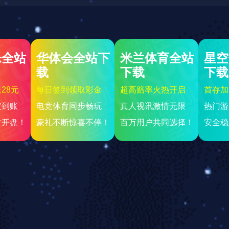
福斯特的执法风格、双赢局面的形成以及未来展
哈登在本赛季季后赛中的成功之路，以及他与裁
1、哈登季后赛表现分析
在本赛季的季后赛中，哈登的表现可谓是光彩夺
显露出应有的韧性。尤其是在关键时刻，他能够
比赛中，哈登平均每场得分超过30分，助攻数也
不可或缺的一部分。
此外，哈登在场上展现出的领导能力同样值得称
执行的重要参与者。在比赛过程中，他能够迅速
种团队意识使得球队整体运作更加流畅，也让对
更值得一提的是，在面对压力时，哈登始终保持
住机会。这种心理素质不仅提升了他的个人表现
受到信心和动力。