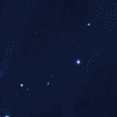
2、福斯特执法风格特点
作为一名经验丰富的裁判，福斯特以其独特的执
罚标准，这使得比赛节奏加快，也给球员们提供
常充满激情与碰撞，使得观众能够享受到更加精
与此同时，福斯特对于比赛中的细节观察入微，
的争议。这种专业素养使得教练和球员们都愿意
比赛整体氛围。在这种情况下，像哈登这样的技
多变的方式来攻击对方防线。
当然，在某些情况下，这种宽松标准也可能导致
是一种鼓励进攻、提升观赏性的良好执法方式。
展示自己的才华，并带领球队走向胜利。