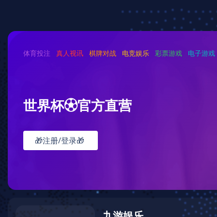
立即注册
爱游戏官网登录入口
体育数据平台
爱游戏官网登录入口 OFFICIAL WEBSITE
自2022年创立以来，
爱游戏官网登录入口
致力于
欧洲杯、LPL在内的热门赛事直播与数据服务，