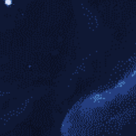
3、双赢局面的形成
随着赛事的发展，哈登与福斯特之间逐渐形成了
并没有明显冲突，相反，他们似乎达成了一种“共
括双方对于比赛节奏和规则理解的一致性。当裁
来调整自己的进攻策略，让自己更加游刃有余。
这种双赢局面也体现在球队战绩上。通过合理利
破了防线，为自己和队友创造出许多良机。同时
如何针对这样的裁判风格来制定战术。如果不能
总之，这一切都表明，当优秀运动员遇到优秀裁
彩，同时也为双方创造最大价值。这也是篮球运
个体育项目。
4、未来展望与期待