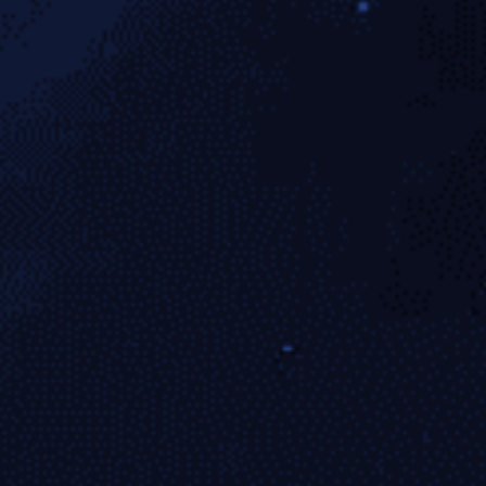
建立起来的积极互动，这为整个赛事注入了新的
未来，对于任何一位运动员来说，不仅要关注自
的重要性。只有这样，他们才能够更好地适应不
写辉煌篇章。