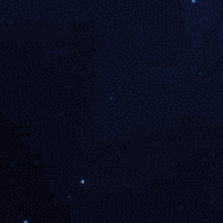
热门推荐
榕江县古州二小12名小球
维尼修斯呼
员与教练
女友晒巴
2026-06-11
2026-07-09
推荐网站