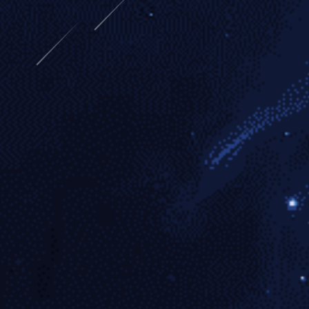
东契奇健康也难救湖人雷霆
实力强大常规赛曾大胜40分