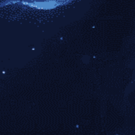
上一篇：
恩比德专注比赛不受尼克斯球迷影…