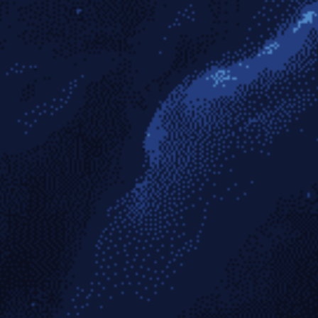
作为传统豪门球队，洛杉矶湖人在过去几个赛季
勒布朗·詹姆斯和安东尼·戴维斯，但由于伤病频
理想中的水准。
与此同时，球队管理层面临着巨大的压力。在引
旦核心球员受伤或者状态下滑，就容易陷入困境
够清晰，这直接影响了整个团队的发展潜力。
更重要的是，在心理素质方面，目前湖人似乎处
在关键时刻往往显得犹豫不决，这种心态不仅影
巅峰产生了质疑。
4、结语：未来展望
综观目前联盟形势，无论是东契奇作为个体选手
发展轨迹。东契奇若想带动湖人成长，需要的不