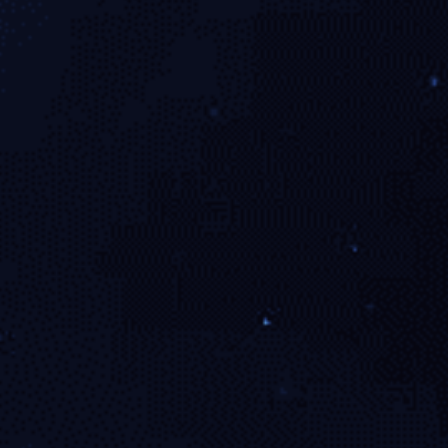
合理战术体系的雷霆来说，他们则需要继续
个事实：顶级明星固然重要，但只有建立起
的成功。同时，像雷霆这样具备团队精神与
中的重要角色，对此我们期待后续更多精彩
下一篇：
维尼修斯呼吁大家尊重前女友晒巴