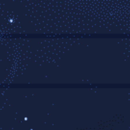
本文将探讨“东契奇健康也难救湖人，雷霆实力强大
们将分析东契奇的个人能力及其对湖人的影响，
人的整体困境。然后，将深入讨论雷霆队的实力