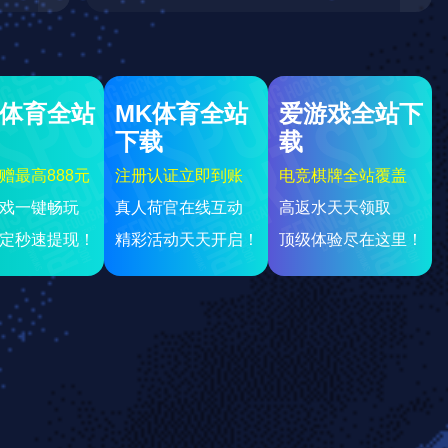
会从球队管理、球员配合等方面分析湖人当
雷霆所代表的两种截然不同的球队命运和未
性
之一，他以出色的得分能力和全面的技术著
球队带来巨大的帮助，包括洛杉矶湖人。然
人的问题。
这支球队在人员配置上并没有形成良好的化
在这样的环境下，即使东契奇有再好的表
策略。虽然东契奇具备成为领袖的潜力，但
健康状况有所改善，也无法保证其他球员能