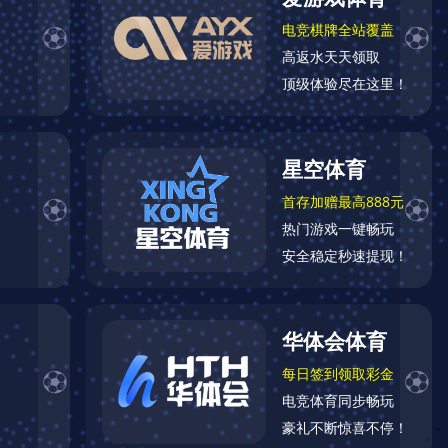
2026-07-08 03:53
32 次阅读
常规赛曾大胜40分”这一话题。首先，我
尽管他的健康状态提升，但仍然无法改变湖
和战术特点，他们在常规赛中展现出的强大