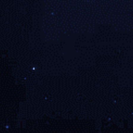
阿根廷队最新阵容揭晓罗
意媒报道K图
梅罗搭档
状态良
2026-07-25
2026-06-09
推荐网站