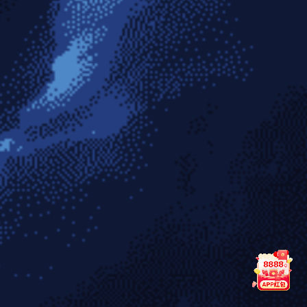
言都是一种肯定，也是经济安全感的重要来
续留在自己所热爱的篮球事业上，更是在心
比赛，而不必担忧合约问题。
他的经验与能力，以应对接下来的挑战。对
，让玩家们更加团结一致，共同朝着一个目
莫测的环境中，全额保障合同比较少见，因
表现寄予厚望，希望通过这样的方式进一步
整体竞技水平。
挥更重要角色。他的不仅仅是场上的得分
端，他可以为其他球员创造空间，而在防守