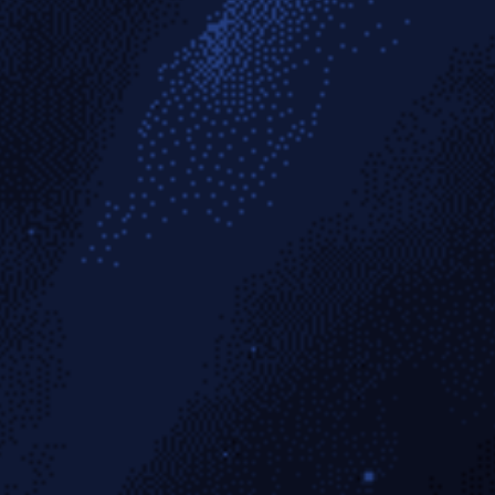
端，他则能够提供必要支持及指挥，这是任何一
与此同时，这一决定也给年轻球员带来了正面的
持专业素养及竞技水平。不论是在日常训练还是
会从伊戈达罗身上学到如何处理压力，以及如何
高水平竞赛环境。
最终，如果事情按照预期发展，那么不久之后我
作用。同时，也让人们对于太阳队的新赛季充满
们都有机会向总冠军发起冲击。
总结：
综上所述，将伊戈达罗下赛季合同转为全额保障
可，也是菲尼克斯太阳队整体战略布局的一部分
划以及对团队团结协作的重要性的重视。