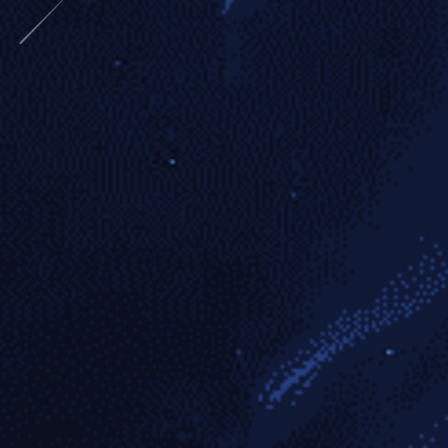
薪资专家透露太阳队已将伊
戈达罗下赛季合同转为全额