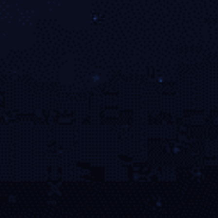
康也难救湖人雷
-08
爱游戏官网登录入口
爱游戏官网登录入口官方网站【KY1.AC】官网认证:手机
版、app下载、登录入口、官方网站、网页版、平台、网