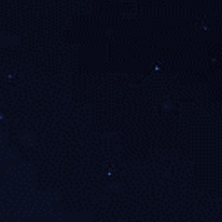
全额保障合约后的伊戈达罗都有可能成为推
看到他继续在篮坛上书写新的篇章，为自己
下一篇：
恩比德专注比赛不受尼克斯球迷影